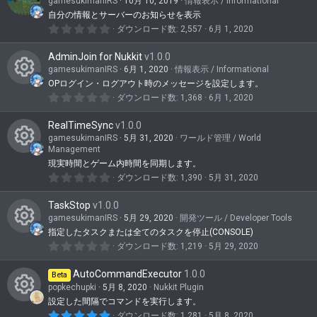
イ
gamesukimanIRS
10月 10, 2019
情報表示 / Informational
星
自分の情報とサーバーのお知らせを表示
コ
0
ダウンロード数
2,557
6月 1, 2020
ン
.
0
AdminJoin for Nukkit
v1.0.0
0
つ
gamesukimanIRS
6月 1, 2020
情報表示 / Informational
星
OPログイン・ログアウト時のメッセージを設定します。
コ
0
ダウンロード数
1,368
6月 1, 2020
.
ン
0
RealTimeSync
v1.0.0
0
テ
つ
gamesukimanIRS
5月 31, 2020
ワールド管理 / World
星
Management
ン
コ
現実時間とゲーム内時間を同期します。
ツ
0
ダウンロード数
1,390
5月 31, 2020
ン
.
ア
0
テ
TaskStop
v1.0.0
0
イ
つ
gamesukimanIRS
5月 29, 2020
開発ツール / Developer Tools
ン
星
指定したタスクまたは全てのタスクを停止(CONSOLE)
コ
コ
ツ
0
ダウンロード数
1,219
5月 29, 2020
ン
.
ン
ア
0
AutoCommandExecutor
1.0.0
0
Beta
テ
イ
つ
popkechupki
5月 8, 2020
Nukkit Plugin
星
ン
設定した間隔でコマンドを実行します。
コ
コ
5
ダウンロード数
1,281
5月 8, 2020