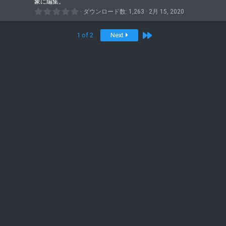
コ
象に編集。
コ
ツ
0
ダウンロード数
1,263
2月 15, 2020
ン
ン
.
ア
0
テ
0
Last
1 of 2
Next
イ
つ
ン
星
コ
ツ
ン
ア
イ
コ
ン