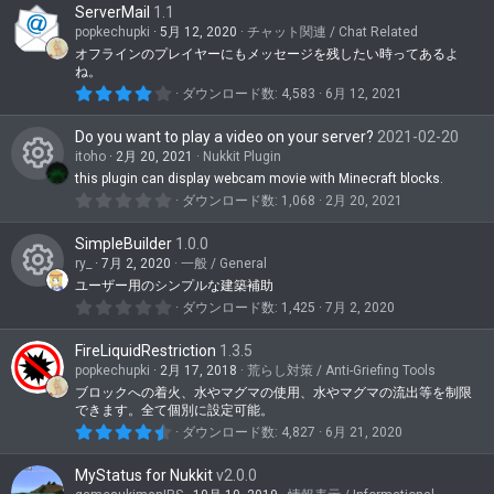
ン
ア
ServerMail
1.1
0
テ
イ
つ
popkechupki
5月 12, 2020
チャット関連 / Chat Related
星
ン
オフラインのプレイヤーにもメッセージを残したい時ってあるよ
コ
ね。
ツ
ン
4
ダウンロード数
4,583
6月 12, 2021
.
ア
0
Do you want to play a video on your server?
2021-02-20
0
イ
つ
itoho
2月 20, 2021
Nukkit Plugin
星
this plugin can display webcam movie with Minecraft blocks.
コ
コ
0
ダウンロード数
1,068
2月 20, 2021
ン
.
ン
0
SimpleBuilder
1.0.0
0
テ
つ
ry_
7月 2, 2020
一般 / General
星
ン
ユーザー用のシンプルな建築補助
コ
0
ダウンロード数
1,425
7月 2, 2020
ツ
.
ン
0
ア
FireLiquidRestriction
1.3.5
0
テ
つ
popkechupki
2月 17, 2018
荒らし対策 / Anti-Griefing Tools
イ
星
ン
ブロックへの着火、水やマグマの使用、水やマグマの流出等を制限
できます。全て個別に設定可能。
コ
ツ
4
ダウンロード数
4,827
6月 21, 2020
ン
.
ア
5
MyStatus for Nukkit
v2.0.0
0
つ