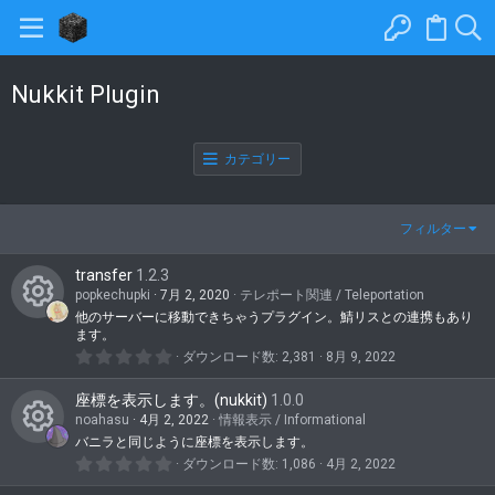
Nukkit Plugin
カテゴリー
フィルター
transfer
1.2.3
popkechupki
7月 2, 2020
テレポート関連 / Teleportation
他のサーバーに移動できちゃうプラグイン。鯖リスとの連携もあり
コ
ます。
0
ダウンロード数
2,381
8月 9, 2022
ン
.
0
テ
座標を表示します。(nukkit)
1.0.0
0
つ
noahasu
4月 2, 2022
情報表示 / Informational
ン
星
バニラと同じように座標を表示します。
コ
ツ
0
ダウンロード数
1,086
4月 2, 2022
.
0