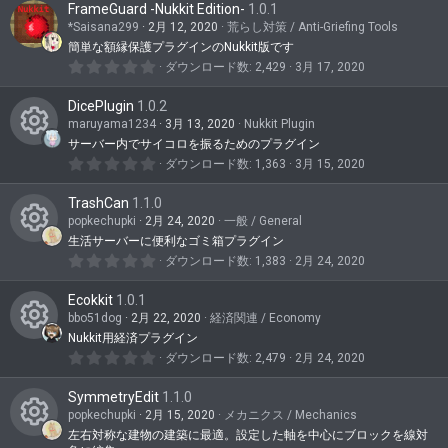
ア
テ
FrameGuard -Nukkit Edition-
1.0.1
0
イ
つ
*Saisana299
2月 12, 2020
荒らし対策 / Anti-Griefing Tools
ン
星
簡単な額縁保護プラグインのNukkit版です
コ
ツ
0
ダウンロード数
2,429
3月 17, 2020
ン
.
ア
0
DicePlugin
1.0.2
0
イ
つ
maruyama1234
3月 13, 2020
Nukkit Plugin
星
サーバー内でサイコロを振るためのプラグイン
コ
コ
0
ダウンロード数
1,363
3月 15, 2020
ン
.
ン
0
TrashCan
1.1.0
0
テ
つ
popkechupki
2月 24, 2020
一般 / General
星
ン
生活サーバーに便利なゴミ箱プラグイン
コ
0
ダウンロード数
1,383
2月 24, 2020
ツ
.
ン
0
ア
Ecokkit
1.0.1
0
テ
つ
bbo51dog
2月 22, 2020
経済関連 / Economy
イ
星
ン
Nukkit用経済プラグイン
コ
0
コ
ダウンロード数
2,479
2月 24, 2020
ツ
.
ン
0
ン
ア
SymmetryEdit
1.1.0
0
テ
つ
popkechupki
2月 15, 2020
メカニクス / Mechanics
イ
星
ン
左右対称な建物の建築に最適。設定した軸を中心にブロックを線対