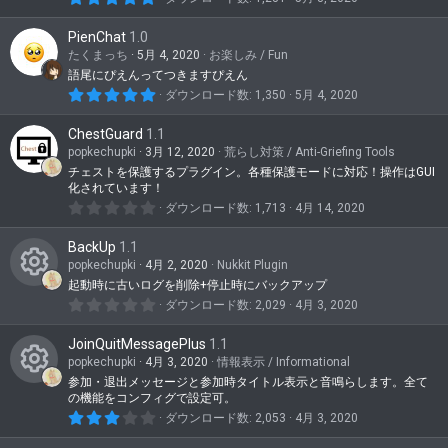
ツ
ン
.
ン
0
ア
PienChat
1.0
0
テ
つ
たくまっち
5月 4, 2020
お楽しみ / Fun
イ
星
ン
語尾にぴえんってつきますぴえん
コ
5
ダウンロード数
1,350
5月 4, 2020
ツ
.
0
ン
ア
ChestGuard
1.1
0
つ
popkechupki
3月 12, 2020
荒らし対策 / Anti-Griefing Tools
イ
星
チェストを保護するプラグイン。各種保護モードに対応！操作はGUI
化されています！
コ
0
ダウンロード数
1,713
4月 14, 2020
ン
.
0
BackUp
1.1
0
つ
popkechupki
4月 2, 2020
Nukkit Plugin
星
起動時に古いログを削除+停止時にバックアップ
コ
0
ダウンロード数
2,029
4月 3, 2020
.
ン
0
JoinQuitMessagePlus
1.1
0
テ
つ
popkechupki
4月 3, 2020
情報表示 / Informational
星
ン
参加・退出メッセージと参加時タイトル表示と音鳴らします。全て
コ
の機能をコンフィグで設定可。
ツ
3
ダウンロード数
2,053
4月 3, 2020
ン
.
0