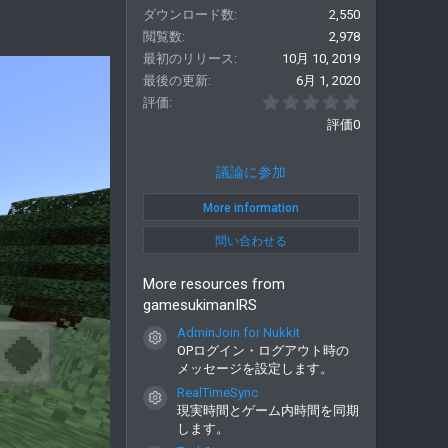
ダウンロード数
2,550
閲覧数
2,978
最初のリリース
10月 10, 2019
最後の更新
6月 1, 2020
0.00 つ星
評価
評価0
議論に参加
More information
問い合わせる
More resources from
gamesukimanIRS
AdminJoin for Nukkit
コンテンツアイコン
OPログイン・ログアウト時の
メッセージを設定します。
RealTimeSync
コンテンツアイコン
現実時間とゲーム内時間を同期
します。