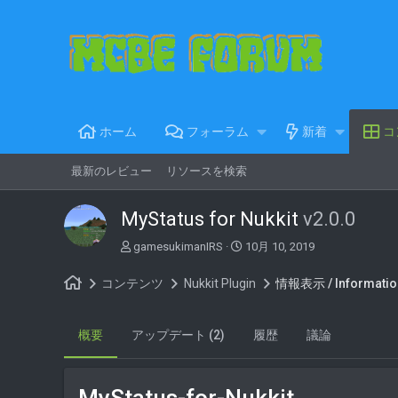
ホーム
フォーラム
新着
コ
最新のレビュー
リソースを検索
MyStatus for Nukkit
v2.0.0
著
C
gamesukimanIRS
10月 10, 2019
者
r
e
コンテンツ
Nukkit Plugin
情報表示 / Informatio
a
t
i
概要
アップデート (2)
履歴
議論
o
n
d
a