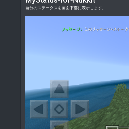
MyStatus-for-Nukkit
t
自分のステータスを画面下部に表示します。
e