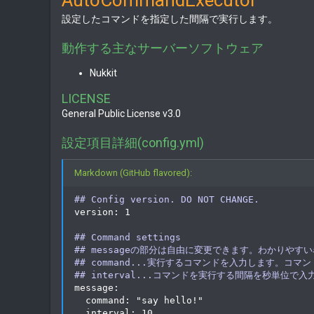
AutoCommandExecutor
t
設定したコマンドを指定した間隔で実行します。
e
動作する主なサーバーソフトウェア
Nukkit
LICENSE
General Public License v3.0
設定項目詳細(config.yml)
Markdown (GitHub flavored):
##
 Config version. DO NOT CHANGE.
version: 1

##
 Command settings
##
 messageの部分は自由に変更できます。わかりやす
##
 command...実行するコマンドを入力します。コ
##
 interval...コマンドを実行する間隔を秒単位で入
message:

  command: "say hello!"

  interval: 10