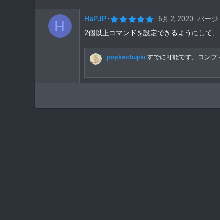
5
HaPJP
6月 2, 2020
バージョン
H
.
0
2個以上コマンドを設定できるようにして、
0
つ
星
popkechupki
すでに可能です。コンフ