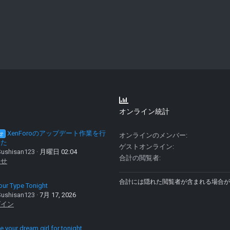
オンライン統計
XenForoのアップデート作業を行
せ
オンラインのメンバー
した
ゲストオンライン
ushisan123
月曜日 02:04
合計の閲覧者
らせ
合計には隠れた閲覧者が含まれる場合が
our Type Tonight
ushisan123
7月 17, 2026
グイン
 your dream girl for tonight