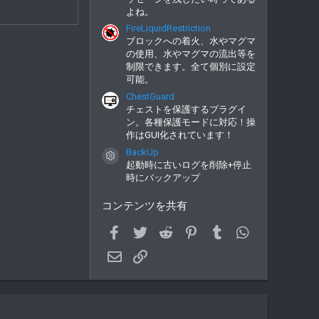
よね。
FireLiquidRestriction
ブロックへの着火、水やマグマ
の使用、水やマグマの流出等を
制限できます。全て個別に設定
可能。
ChestGuard
チェストを保護するプラグイ
ン。各種保護モードに対応！操
作はGUI化されています！
BackUp
コンテンツアイコン
起動時に古いログを削除+停止
時にバックアップ
コンテンツを共有
Facebook
Twitter
Reddit
Pinterest
Tumblr
WhatsApp
メールアドレス
Link