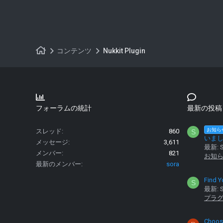
コンテンツ
Nukkit Plugin
フォーラムの統計
最新の投稿
お知ら
スレッド
860
S
いま
メッセージ
3,611
最新: S
メンバー
821
お知
最新のメンバー
sora
Find Y
S
最新: S
プラ
Choose