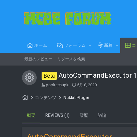
ホーム
フォーラム
新着
コ
最新のレビュー
リソースを検索
AutoCommandExecutor
1
Beta
コンテンツアイコン
著
C
popkechupki
5月 8, 2020
者
r
e
コンテンツ
Nukkit Plugin
a
t
i
概要
REVIEWS (1)
履歴
議論
o
n
d
a