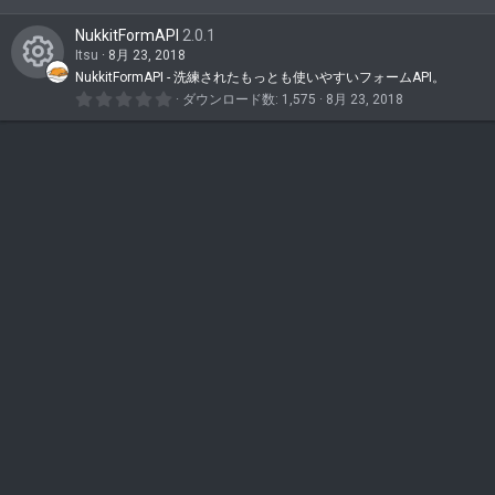
ツ
.
ン
0
ア
NukkitFormAPI
2.0.1
0
テ
つ
Itsu
8月 23, 2018
イ
星
ン
NukkitFormAPI - 洗練されたもっとも使いやすいフォームAPI。
コ
0
コ
ダウンロード数
1,575
8月 23, 2018
ツ
.
ン
0
ン
ア
0
テ
つ
イ
星
ン
コ
ツ
ン
ア
イ
コ
ン