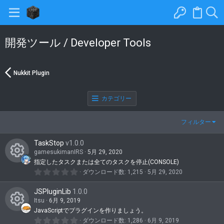
開発ツール / Developer Tools
Nukkit Plugin
カテゴリー
フィルター
TaskStop
v1.0.0
gamesukimanIRS
5月 29, 2020
指定したタスクまたは全てのタスクを停止(CONSOLE)
コ
0
ダウンロード数
1,215
5月 29, 2020
.
ン
0
JSPluginLib
1.0.0
0
テ
つ
Itsu
6月 9, 2019
星
ン
JavaScriptでプラグインを作りましょう。
コ
0
ダウンロード数
1,286
6月 9, 2019