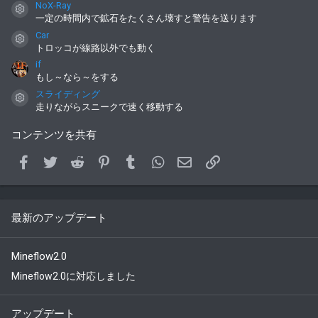
NoX-Ray
コンテンツアイコン
一定の時間内で鉱石をたくさん壊すと警告を送ります
Car
コンテンツアイコン
トロッコが線路以外でも動く
if
もし～なら～をする
スライディング
コンテンツアイコン
走りながらスニークで速く移動する
コンテンツを共有
Facebook
Twitter
Reddit
Pinterest
Tumblr
WhatsApp
メールアドレス
Link
最新のアップデート
Mineflow2.0
Mineflow2.0に対応しました
アップデート