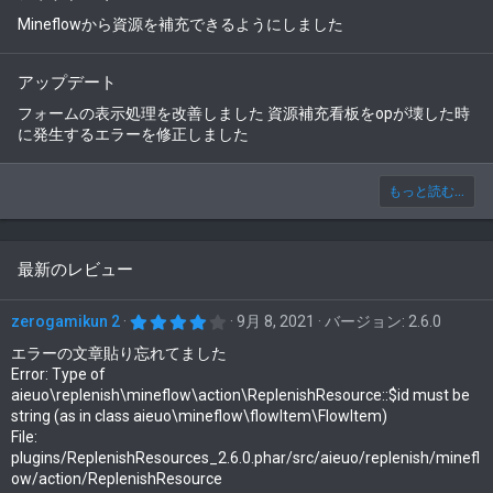
Mineflowから資源を補充できるようにしました
アップデート
フォームの表示処理を改善しました 資源補充看板をopが壊した時
に発生するエラーを修正しました
もっと読む...
最新のレビュー
4
zerogamikun 2
9月 8, 2021
バージョン: 2.6.0
.
0
エラーの文章貼り忘れてました
0
Error: Type of
つ
aieuo\replenish\mineflow\action\ReplenishResource::$id must be
星
string (as in class aieuo\mineflow\flowItem\FlowItem)
File:
plugins/ReplenishResources_2.6.0.phar/src/aieuo/replenish/minefl
ow/action/ReplenishResource