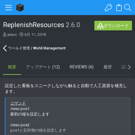
ReplenishResources
2.6.0
ダウンロード
著
C
aieuo
6月 11, 2018
者
r
e
ワールド管理 / World Management
a
t
i
概要
o
アップデート (12)
REVIEWS (6)
履歴
議論
n
d
a
設定した看板をスニークしながら触ると自動で人工資源を補充し
t
ます。
e
コマンド
/reso pos1
最初の端を設定します
/reso pos2
pos1と反対側の端を設定します