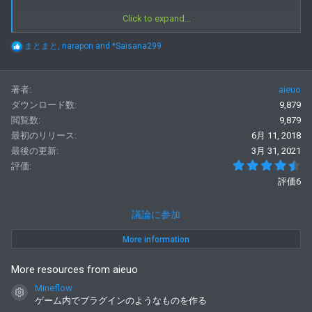
/reso add <id>
Click to expand...
看板に追加します
(idは資源のブロックのid)
R
まとまと
,
narapon
and
*Saisana299
e
/reso del
a
看板に追加したのを削除します
c
著者
aieuo
t
i
/reso cancel
ダウンロード数
9,879
o
キャンセル
閲覧数
9,879
n
s
最初のリリース
6月 11, 2018
/reso setting
:
最後の更新
3月 31, 2021
設定
4
評価
評価6
議論に参加
More information
More resources from aieuo
Mineflow
コンテンツアイコン
ゲーム内でプラグインのようなものを作る