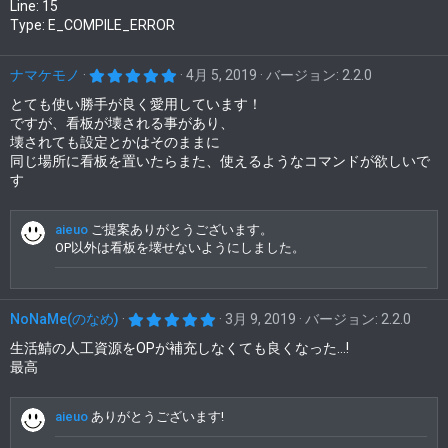
Line: 15
Type: E_COMPILE_ERROR
5
ナマケモノ
4月 5, 2019
バージョン: 2.2.0
.
0
とても使い勝手が良く愛用しています！
0
ですが、看板が壊される事があり、
つ
壊されても設定とかはそのままに
星
同じ場所に看板を置いたらまた、使えるようなコマンドが欲しいで
す
aieuo
ご提案ありがとうございます。
OP以外は看板を壊せないようにしました。
5
NoNaMe(のなめ)
3月 9, 2019
バージョン: 2.2.0
.
0
生活鯖の人工資源をOPが補充しなくても良くなった...!
0
最高
つ
星
aieuo
ありがとうございます!