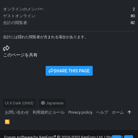
オンラインのメンバー
2
ゲストオンライン
80
合計の閲覧者
82
合計には隠れた閲覧者が含まれる場合があります。
このページを共有
SHARE THIS PAGE
UI.X Dark (child)
Japanese
お問い合わせ
利用規約とルール
Privacy policy
ヘルプ
ホーム
R
S
S
®
Forum software by XenForo
© 2010-2020 XenForo Ltd.
|
Style and add-