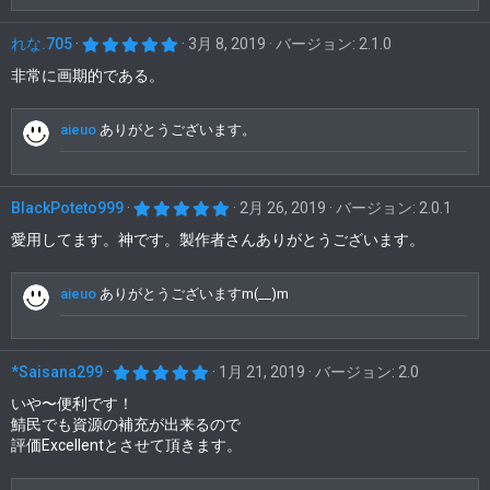
5
れな.705
3月 8, 2019
バージョン: 2.1.0
.
0
非常に画期的である。
0
つ
星
aieuo
ありがとうございます。
5
BlackPoteto999
2月 26, 2019
バージョン: 2.0.1
.
0
愛用してます。神です。製作者さんありがとうございます。
0
つ
星
aieuo
ありがとうございますm(__)m
5
*Saisana299
1月 21, 2019
バージョン: 2.0
.
0
いや〜便利です！
0
鯖民でも資源の補充が出来るので
つ
評価Excellentとさせて頂きます。
星