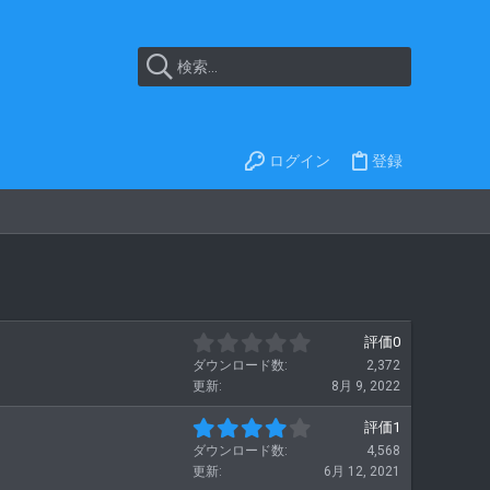
ログイン
登録
0
評価0
.
ダウンロード数
2,372
0
更新
8月 9, 2022
0
つ
4
評価1
星
.
ダウンロード数
4,568
0
更新
6月 12, 2021
0