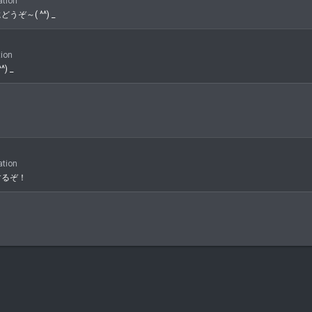
tion
～( ^^) _
ion
 _
tion
するぞ！