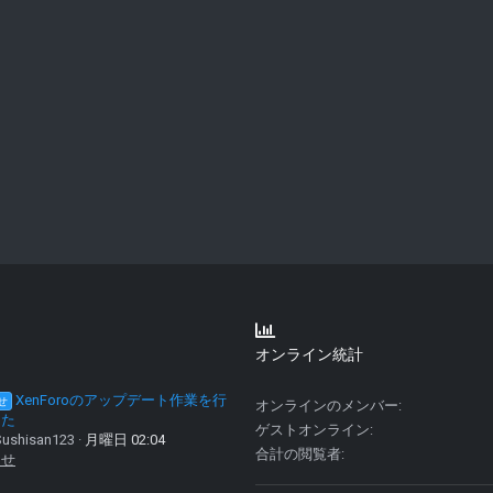
オンライン統計
XenForoのアップデート作業を行
せ
オンラインのメンバー
した
ゲストオンライン
ushisan123
月曜日 02:04
合計の閲覧者
らせ