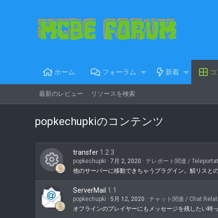
ホーム
フォーラム
新着
コ
最新のレビュー
リソースを検索
popkechupkiのコンテンツ
transfer
1.2.3
popkechupki
7月 2, 2020
テレポート関連 / Teleportat
他のサーバーに移動できちゃうプラグイン。鯖リスと
コ
ン
ServerMail
1.1
popkechupki
5月 12, 2020
チャット関連 / Chat Relat
テ
オフラインのプレイヤーにもメッセージを残したい時