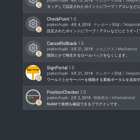
popkechupki
4月 13, 2018
テレポート関連 / Teleporta
テ
タッチして設定されたポイントにワープ！アスレなどにどうぞ
コ
ン
ン
CheckPoint
1.0
ツ
popkechupki
4月 4, 2018
テレポート関連 / Teleportat
テ
ア
設定されたポイントにワープ！アスレなどにどうぞ～( ^^)
コ
ン
イ
ン
CancelRollback
1.0
ツ
コ
popkechupki
3月 21, 2018
メカニクス / Mechanics
テ
ア
階段とかで発生するロールバックをなくします。
ン
コ
ン
イ
ン
SignPortal
1.0
ツ
コ
popkechupki
3月 21, 2018
テレポート関連 / Teleporta
テ
ア
ワールドとかサーバーを移動する看板ポータルを追加
ン
ン
イ
PositionChecker
1.0
ツ
コ
popkechupki
2月 2, 2018
情報表示 / Informational
ア
Nukkitで座標を確認できるプラグインです。
ン
イ
コ
ン