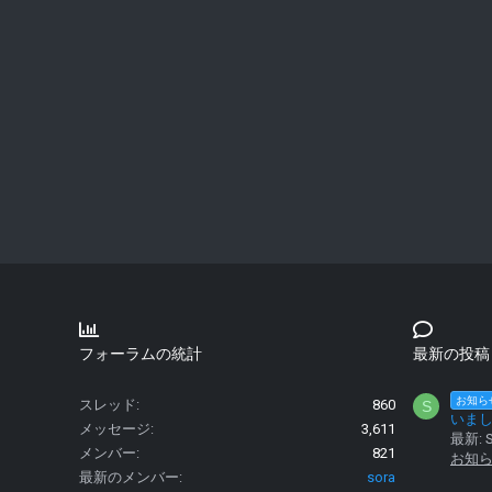
フォーラムの統計
最新の投稿
お知ら
スレッド
860
S
いま
メッセージ
3,611
最新: S
メンバー
821
お知
最新のメンバー
sora