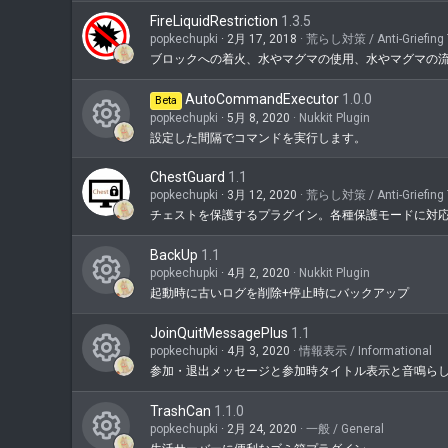
ン
FireLiquidRestriction
1.3.5
ツ
popkechupki
2月 17, 2018
荒らし対策 / Anti-Griefing 
ア
ブロックへの着火、水やマグマの使用、水やマグマの
イ
AutoCommandExecutor
1.0.0
Beta
コ
popkechupki
5月 8, 2020
Nukkit Plugin
設定した間隔でコマンドを実行します。
ン
コ
ン
ChestGuard
1.1
popkechupki
3月 12, 2020
荒らし対策 / Anti-Griefing 
テ
チェストを保護するプラグイン。各種保護モードに対応
ン
BackUp
1.1
ツ
popkechupki
4月 2, 2020
Nukkit Plugin
ア
起動時に古いログを削除+停止時にバックアップ
コ
イ
ン
JoinQuitMessagePlus
1.1
コ
popkechupki
4月 3, 2020
情報表示 / Informational
テ
参加・退出メッセージと参加時タイトル表示と音鳴ら
ン
コ
ン
ン
TrashCan
1.1.0
ツ
popkechupki
2月 24, 2020
一般 / General