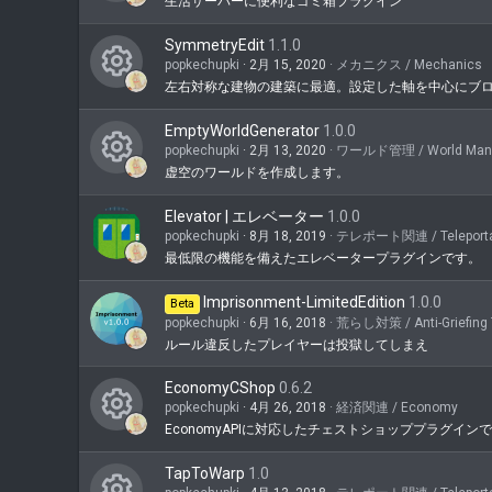
テ
ア
生活サーバーに便利なゴミ箱プラグイン
コ
ン
イ
ン
SymmetryEdit
1.1.0
ツ
コ
popkechupki
2月 15, 2020
メカニクス / Mechanics
テ
ア
左右対称な建物の建築に最適。設定した軸を中心にブ
ン
コ
ン
イ
ン
EmptyWorldGenerator
1.0.0
ツ
コ
popkechupki
2月 13, 2020
ワールド管理 / World Man
テ
ア
虚空のワールドを作成します。
ン
コ
ン
イ
ン
Elevator | エレベーター
1.0.0
ツ
コ
popkechupki
8月 18, 2019
テレポート関連 / Teleporta
テ
ア
最低限の機能を備えたエレベータープラグインです。
ン
ン
イ
Imprisonment-LimitedEdition
1.0.0
Beta
ツ
コ
popkechupki
6月 16, 2018
荒らし対策 / Anti-Griefing 
ア
ルール違反したプレイヤーは投獄してしまえ
ン
イ
EconomyCShop
0.6.2
コ
popkechupki
4月 26, 2018
経済関連 / Economy
EconomyAPIに対応したチェストショッププラグイン
ン
コ
ン
TapToWarp
1.0