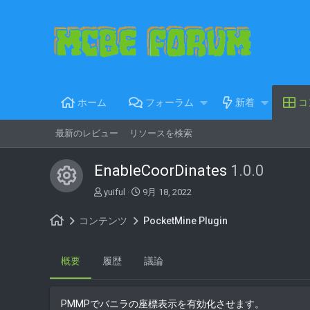
ホーム
フォーラム
新着
コ
最新のレビュー
リソースを検索
EnableCoorDinates
1.0.0
コンテンツアイコン
著
C
yuiful
9月 18, 2022
者
r
e
コンテンツ
PocketMine Plugin
a
t
i
概要
履歴
議論
o
n
d
PMMPでバニラの座標表示を有効化させます。
a