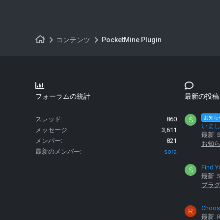
コンテンツ
PocketMine Plugin
フォーラムの統計
最新の投稿
お知ら
スレッド
860
S
いま
メッセージ
3,611
最新: S
メンバー
821
お知
最新のメンバー
sora
Find Y
S
最新: S
プラ
Choose
R
最新: R