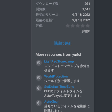
ダウンロード数
921
閲覧数
1,617
最初のリリース
9月 18, 2022
最後の更新
9月 18, 2022
0.00 つ星
評価
評価0
議論に参加
More resources from yuiful
LightRedStoneLamp
コンテンツアイコン
レッドストーンランプを点灯さ
せます
WorldProtection
コンテンツアイコン
ワールド別で保護します
SetDefaultTimeZone
コンテンツアイコン
PHPのデフォルトタイムを
Asia/Tokyoに変更します。
AutoClear
コンテンツアイコン
落ちているアイテムを定期的に
削除します。