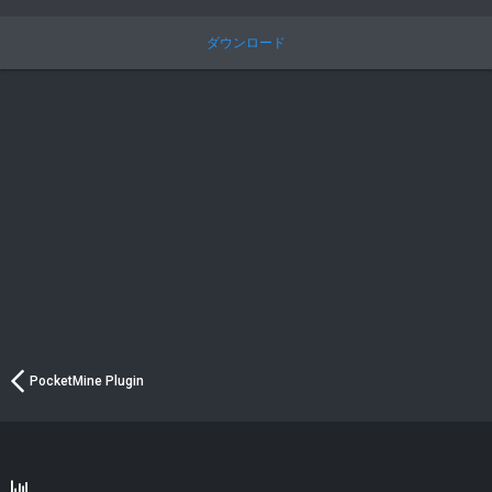
.
0
0
ダウンロード
つ
星
PocketMine Plugin