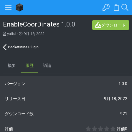
EnableCoorDinates
1.0.0
ダウンロード
著
C
yuiful
9月 18, 2022
者
r
e
PocketMine Plugin
a
t
i
概要
o
履歴
議論
n
d
a
1.0.0
t
e
9月 18, 2022
921
0
評価0