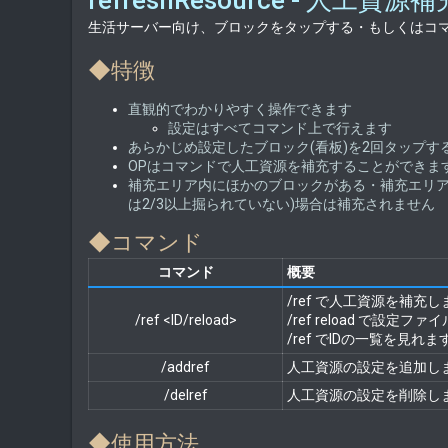
refreshResource - 人工資
t
生活サーバー向け、ブロックをタップする・もしくはコ
e
◆特徴
直観的でわかりやすく操作できます
設定はすべてコマンド上で行えます
あらかじめ設定したブロック(看板)を2回タップ
OPはコマンドで人工資源を補充することができま
補充エリア内にほかのブロックがある・補充エリア
は2/3以上掘られていない)場合は補充されません
◆コマンド
コマンド​
概要​
/ref で人工資源を補充し
/ref <ID/reload>​
/ref reload で設定
/ref でIDの一覧を見れます
/addref​
人工資源の設定を追加しま
/delref​
人工資源の設定を削除しま
◆使用方法