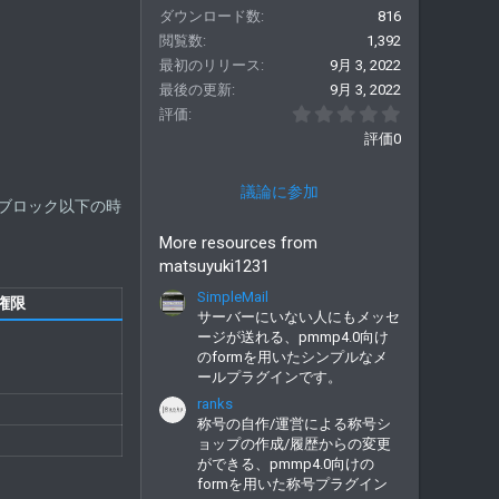
ダウンロード数
816
閲覧数
1,392
最初のリリース
9月 3, 2022
最後の更新
9月 3, 2022
0.00 つ星
評価
評価0
議論に参加
0ブロック以下の時
More resources from
matsuyuki1231
SimpleMail
限​
サーバーにいない人にもメッセ
ージが送れる、pmmp4.0向け
のformを用いたシンプルなメ
ールプラグインです。
ranks
称号の自作/運営による称号シ
ョップの作成/履歴からの変更
ができる、pmmp4.0向けの
formを用いた称号プラグイン