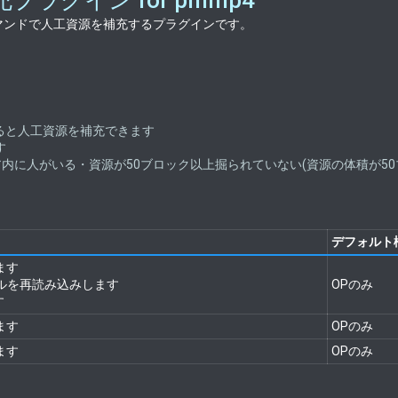
源補充プラグイン for pmmp4
マンドで人工資源を補充するプラグインです。
すると人工資源を補充できます
す
内に人がいる・資源が50ブロック以上掘られていない(資源の体積が5
デフォルト権
ます
ファイルを再読み込みします
OPのみ​
​
す​
OPのみ​
す​
OPのみ​