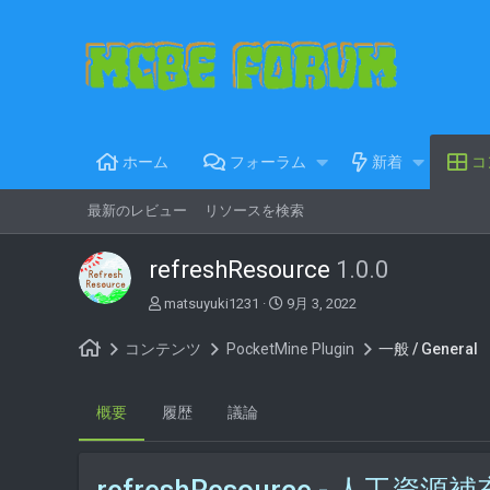
ホーム
フォーラム
新着
コ
最新のレビュー
リソースを検索
refreshResource
1.0.0
著
C
matsuyuki1231
9月 3, 2022
者
r
e
コンテンツ
PocketMine Plugin
一般 / General
a
t
i
概要
履歴
議論
o
n
d
a