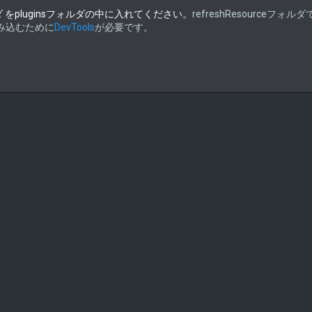
ceフォルダ をpluginsフォルダの中に入れてください。
refreshResourceフォ
読み込むために
DevTools
が必要です。