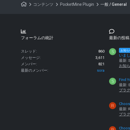
コンテンツ
PocketMine Plugin
一般 / General
フォーラムの統計
最新の投稿
お知ら
スレッド
860
S
いま
メッセージ
3,611
最新: S
メンバー
821
お知
最新のメンバー
sora
Find Y
S
最新: S
プラ
Choose
R
最新: R
プラ
Choose
R