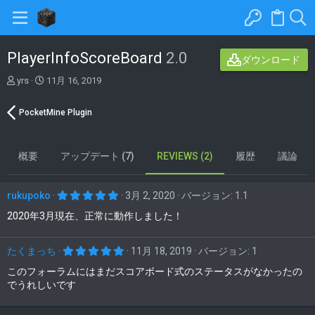
PlayerInfoScoreBoard
2.0
ダウンロード
著
C
yrs
11月 16, 2019
者
r
e
PocketMine Plugin
a
t
i
概要
o
アップデート (7)
REVIEWS (2)
履歴
議論
n
d
a
5
rukupoko
3月 2, 2020
バージョン: 1.1
.
t
0
2020年3月現在、正常に動作しました！
e
0
つ
星
5
たくまっち
11月 18, 2019
バージョン: 1
.
0
このフォーラムにはまだスコアボード式のステータスがなかったの
0
でうれしいです
つ
星