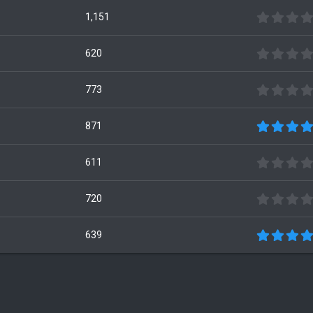
1,151
620
773
871
611
720
639