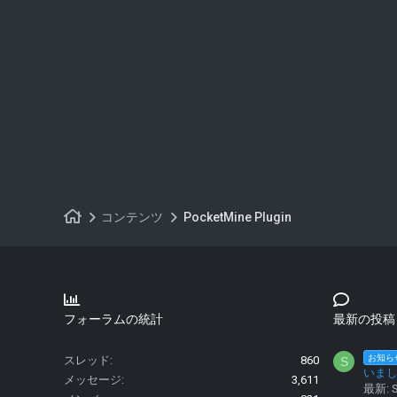
コンテンツ
PocketMine Plugin
フォーラムの統計
最新の投稿
お知ら
スレッド
860
S
いま
メッセージ
3,611
最新: S