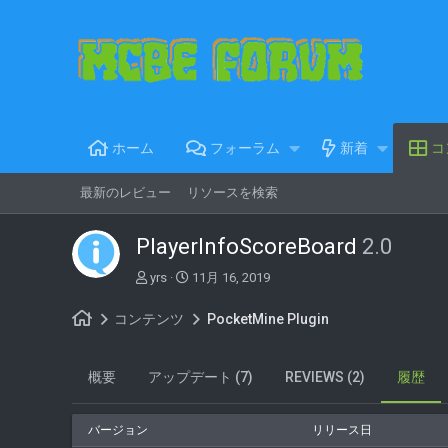
ホーム
フォーラム
新着
コ
最新のレビュー
リソースを検索
PlayerInfoScoreBoard
2.0
著
C
yrs
11月 16, 2019
者
r
e
コンテンツ
PocketMine Plugin
a
t
i
概要
アップデート (7)
REVIEWS (2)
履歴
o
n
d
バージョン
リリース日
a