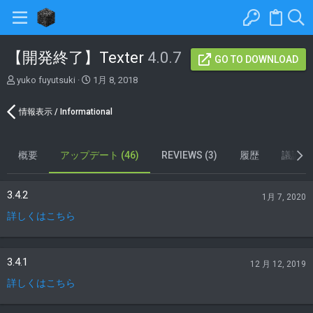
【開発終了】Texter
4.0.7
GO TO DOWNLOAD
著
C
yuko fuyutsuki
1月 8, 2018
者
r
e
情報表示 / Informational
a
t
i
概要
アップデート (46)
o
REVIEWS (3)
履歴
議論
n
d
a
3.4.2
1月 7, 2020
t
詳しくはこちら
e
3.4.1
12 月 12, 2019
詳しくはこちら