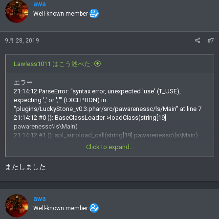
awa
Well-known member
9月 28, 2019
#7
Lawless1011 はこう述べた:
エラー
21:14:12 ParseError: "syntax error, unexpected 'use' (T_USE),
expecting ',' or ';'" (EXCEPTION) in
"plugins/LuckyStone_v0.3.phar/src/pawarenessc/ls/Main" at line 7
21:14:12 #0 (): BaseClassLoader->loadClass(string[19]
pawarenessc\ls\Main)
21:14:12 #1 (): spl_autoload_call(string[19] pawarenessc\ls\Main)
21:14:12 #2 src/pocketmine/plugin/PluginManager(180):
Click to expand...
class_exists(string[19] pawarenessc\ls\Main, boolean 1)
21:14:12 #3 src/pocketmine/plugin/PluginManager(343):
またしました
pocketmine\plugin\PluginManager->loadPlugin(string[54]
/steadym/srv/WarPVEserver/plugins/LuckyStone_v0.3.phar, array[3])
awa
Well-known member