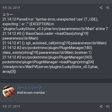
[FONT=book...[/SIZE]
9月 26, 2019
#2
エラー
21:14:12 ParseError: "syntax error, unexpected 'use' (T_USE),
expecting ',' or ';'" (EXCEPTION) in
"plugins/LuckyStone_v0.3.phar/src/pawarenessc/ls/Main" at line 7
21:14:12 #0 (): BaseClassLoader->loadClass(string[19]
pawarenessc\ls\Main)
21:14:12 #1 (): spl_autoload_call(string[19] pawarenessc\ls\Main)
21:14:12 #2 src/pocketmine/plugin/PluginManager(180):
class_exists(string[19] pawarenessc\ls\Main, boolean 1)
21:14:12 #3 src/pocketmine/plugin/PluginManager(343):
pocketmine\plugin\PluginManager->loadPlugin(string[54]
/steadym/srv/WarPVEserver/plugins/LuckyStone_v0.3.phar,
array[3])
ローストビーフ
Well-known member
9月 27, 2019
#3