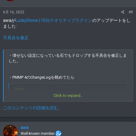
6月 16, 2022
#9
awaが
LuckyStone | 10分クオリティプラグイン
のアップデートをし
ました:
不具合を修正
・壊せない設定になっている石でもドロップする不具合を修正しま
した。
・PMMP 4のChangeLogを眺めてたら
Code:
Click to expand...
[LIST]

[*]@ignoreCancelled is now no longer respected.
このコンテンツの詳細を読む...
[/LIST]
awa
ってあってびっくりしましたわん
Well-known member