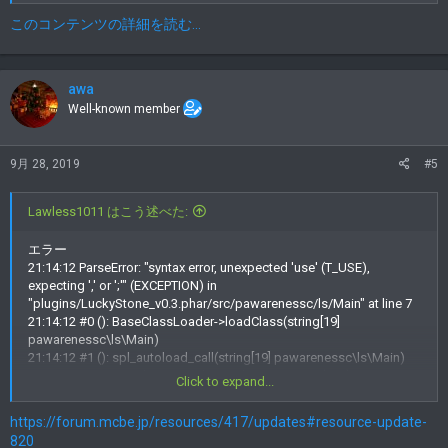
このコンテンツの詳細を読む...
awa
Well-known member
9月 28, 2019
#5
Lawless1011 はこう述べた:
エラー
21:14:12 ParseError: "syntax error, unexpected 'use' (T_USE),
expecting ',' or ';'" (EXCEPTION) in
"plugins/LuckyStone_v0.3.phar/src/pawarenessc/ls/Main" at line 7
21:14:12 #0 (): BaseClassLoader->loadClass(string[19]
pawarenessc\ls\Main)
21:14:12 #1 (): spl_autoload_call(string[19] pawarenessc\ls\Main)
21:14:12 #2 src/pocketmine/plugin/PluginManager(180):
Click to expand...
class_exists(string[19] pawarenessc\ls\Main, boolean 1)
21:14:12 #3 src/pocketmine/plugin/PluginManager(343):
https://forum.mcbe.jp/resources/417/updates#resource-update-
pocketmine\plugin\PluginManager->loadPlugin(string[54]
820
/steadym/srv/WarPVEserver/plugins/LuckyStone_v0.3.phar, array[3])