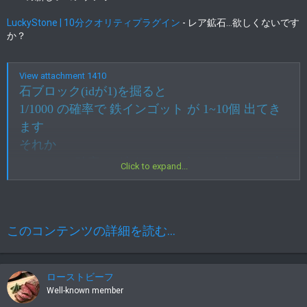
LuckyStone | 10分クオリティプラグイン
- レア鉱石...欲しくないです
か？
View attachment 1410
石ブロック(idが1)を掘ると
1/1000 の確率で 鉄インゴット が 1~10個 出てき
ます
それか
1/10000 の確率で ダイアインゴットが 1~10個 出
Click to expand...
てきます
あんましクオリティは期待しないでください
上に書いてあること以外は何もありません！
このコンテンツの詳細を読む...
View attachment 1411
NYSL Version 0.9982
ローストビーフ
Well-known member
http://www.kmonos.net/nysl/