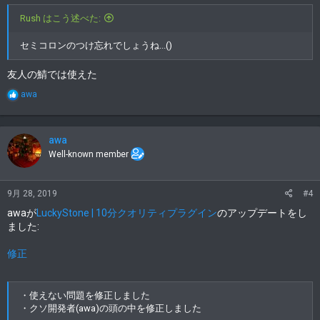
Rush はこう述べた:
セミコロンのつけ忘れでしょうね...()
友人の鯖では使えた
R
awa
e
a
c
t
awa
i
Well-known member
o
n
s
9月 28, 2019
#4
:
awaが
LuckyStone | 10分クオリティプラグイン
のアップデートをし
ました:
修正
・使えない問題を修正しました
・クソ開発者(awa)の頭の中を修正しました