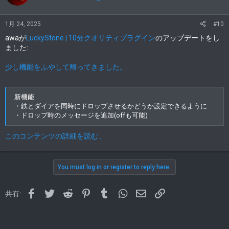
1月 24, 2025
#10
awaが
LuckyStone | 10分クオリティプラグイン
のアップデートをし
ました:
少し機能をふやして帰ってきました。
新機能
・鉄とダイアを同時にドロップさせるかどうか設定できるように
・ドロップ時のメッセージを追加(offも可能)
このコンテンツの詳細を読む...
You must log in or register to reply here.
Facebook
Twitter
Reddit
Pinterest
Tumblr
WhatsApp
メールアドレス
Link
共有: