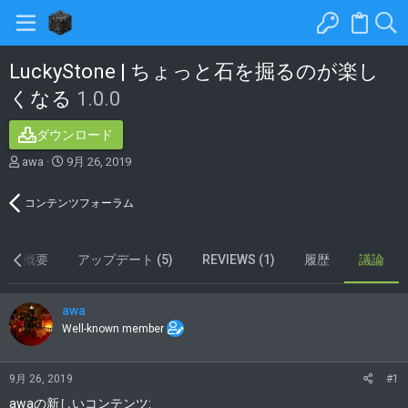
LuckyStone | ちょっと石を掘るのが楽し
くなる
1.0.0
ダウンロード
T
S
awa
9月 26, 2019
h
t
r
a
コンテンツフォーラム
e
r
a
t
d
d
s
概要
a
アップデート (5)
REVIEWS (1)
履歴
議論
t
t
a
e
r
awa
t
Well-known member
e
r
9月 26, 2019
#1
awaの新しいコンテンツ: