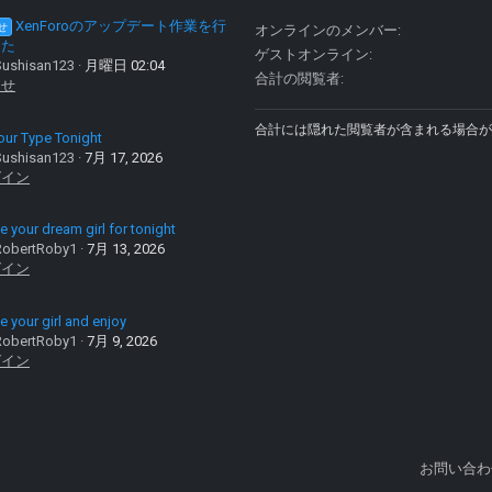
XenForoのアップデート作業を行
せ
オンラインのメンバー
した
ゲストオンライン
ushisan123
月曜日 02:04
合計の閲覧者
らせ
合計には隠れた閲覧者が含まれる場合が
our Type Tonight
ushisan123
7月 17, 2026
グイン
 your dream girl for tonight
obertRoby1
7月 13, 2026
グイン
 your girl and enjoy
obertRoby1
7月 9, 2026
グイン
お問い合わ