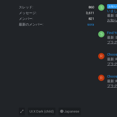
お知ら
スレッド
860
S
いま
メッセージ
3,611
最新: S
メンバー
821
お知
最新のメンバー
sora
Find Y
S
最新: S
プラ
Choose
R
最新: R
プラ
Choose
R
最新: R
プラ
UI.X Dark (child)
Japanese