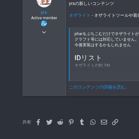
t
yrsの新しいコンテンツ:
e
yrs
r
ネザライト
- ネザライトツールや
Active member
11月 14, 2019
pharをぶちこむだけでネザライト
42
クラフト等には対応していません。
32
今後実装はするかもしれません
18
IDリスト
かながわ
homepage.yurisi.space
ネザライトの剣 743
ネザライトのシャベル 744
このコンテンツの詳細を読む...
ネザライトのピッケル 745
ネザライトの斧 746
ネザライトの桑 747
ネザライトのヘルメット 748
Facebook
Twitter
Reddit
Pinterest
Tumblr
WhatsApp
メールアドレス
Link
共有:
ネザライトのチェストプレート 749