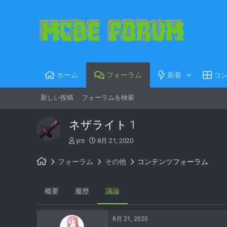
ホーム
フォーラム
新着
コ
新しい投稿
フォーラムを検索
ネザライト
1
T
S
yrs
8月 21, 2020
h
t
r
a
フォーラム
その他
コンテンツフォーラム
e
r
a
t
d
d
概要
履歴
議論
s
a
t
t
a
e
8月 21, 2020
r