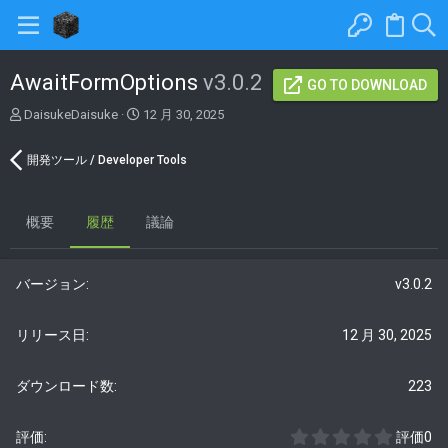
AwaitFormOptions
v3.0.2
GO TO DOWNLOAD
著
C
DaisukeDaisuke
12 月 30, 2025
者
r
e
開発ツール / Developer Tools
a
t
i
概要
履歴
o
議論
n
d
a
v3.0.2
t
e
12 月 30, 2025
223
0
評価0