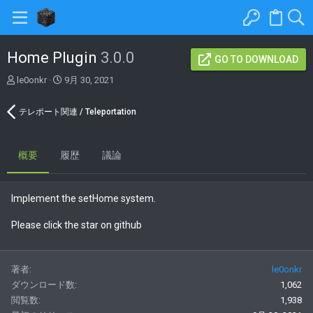
Home Plugin
3.0.0
GO TO DOWNLOAD
著
C
le0onkr
9月 30, 2021
者
r
e
テレポート関連 / Teleportation
a
t
i
概要
履歴
o
議論
n
d
a
Implement the setHome system.
t
e
Please click the star on github
著者
le0onkr
ダウンロード数
1,062
閲覧数
1,938