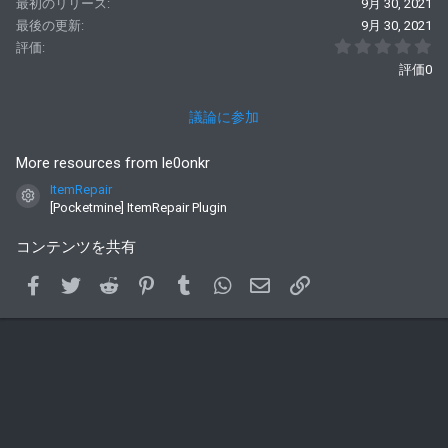
最初のリリース
9月 30, 2021
最後の更新
9月 30, 2021
0
評価
評価0
議論に参加
More resources from le0onkr
ItemRepair
コンテンツアイコン
[Pocketmine] ItemRepair Plugin
コンテンツを共有
Facebook
Twitter
Reddit
Pinterest
Tumblr
WhatsApp
メールアドレス
Link