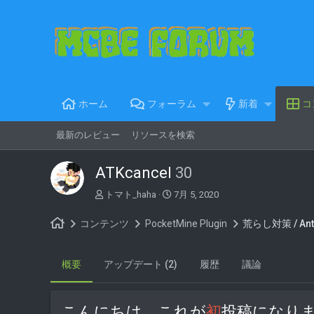
ホーム
フォーラム
新着
コ
最新のレビュー
リソースを検索
ATKcancel
30
著
C
トマト_haha
7月 5, 2020
者
r
e
コンテンツ
PocketMine Plugin
荒らし対策 / Anti-
a
t
i
概要
アップデート (2)
履歴
議論
o
n
d
a
こんにちは。これが
初
投稿になります