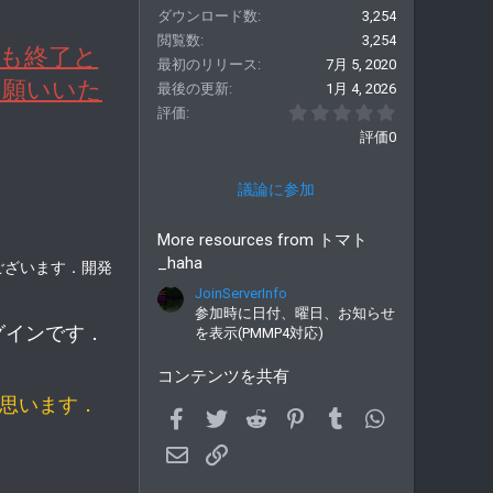
ダウンロード数
3,254
閲覧数
3,254
トも終了と
最初のリリース
7月 5, 2020
お願いいた
最後の更新
1月 4, 2026
0.00 つ星
評価
評価0
議論に参加
More resources from トマト
_haha
ございます．開発
JoinServerInfo
参加時に日付、曜日、お知らせ
グインです．
を表示(PMMP4対応)
コンテンツを共有
と思います．
Facebook
Twitter
Reddit
Pinterest
Tumblr
WhatsApp
メールアドレス
Link