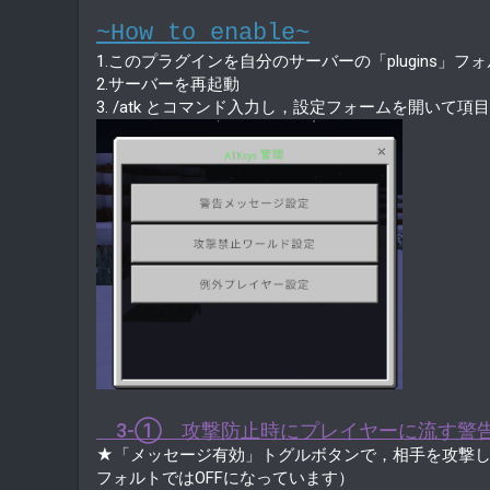
~How to enable~
1.このプラグインを自分のサーバーの「plugins」フ
2.サーバーを再起動
3. /atk とコマンド入力し，設定フォームを開いて項
3-① 攻撃防止時にプレイヤーに流す警
★「メッセージ有効」トグルボタンで，相手を攻撃し
フォルトではOFFになっています）