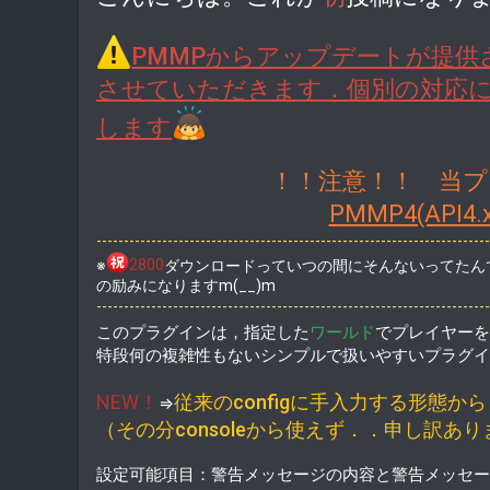
t
e
PMMPからアップデートが提
させていただきます．個別の対応につ
します
！！注意！！ 当プラグ
PMMP4(AP
------------------------------------------------------------------------
※
2800
ダウンロードっていつの間にそんないってたん
の励みになりますm(__)m
------------------------------------------------------------------------
このプラグインは，指定した
ワールド
でプレイヤーを
特段何の複雑性もないシンプルで扱いやすいプラグイ
NEW！
従来のconfigに手入力する形態
⇒
（その分consoleから使えず．．申し訳あ
設定可能項目：警告メッセージの内容と警告メッセー