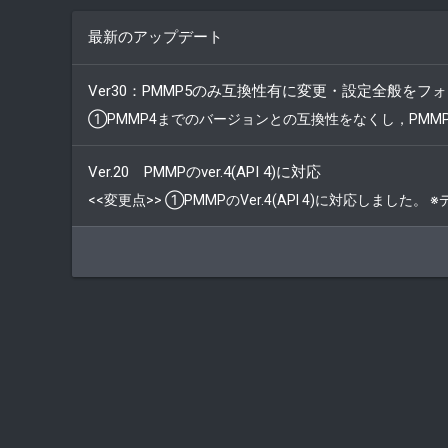
最新のアップデート
Ver30：PMMP5のみ互換性有に変更・設定全般を
①PMMP4までのバージョンとの互換性をなくし，PM
Ver.20 PMMPのver.4(API 4)に対応
<<変更点>> ①PMMPのVer.4(API 4)に対応しま