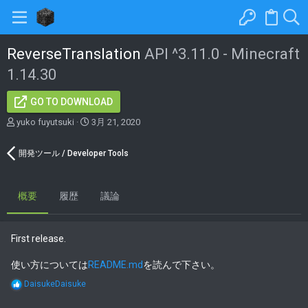
ReverseTranslation
API ^3.11.0 - Minecraft
1.14.30
GO TO DOWNLOAD
著
C
yuko fuyutsuki
3月 21, 2020
者
r
e
開発ツール / Developer Tools
a
t
i
概要
履歴
o
議論
n
d
a
First release.
t
e
使い方については
README.md
を読んで下さい。
R
DaisukeDaisuke
e
a