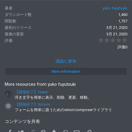
c
著者
yuko fuyutsuki
t
i
ダウンロード数
1,460
o
閲覧数
1,737
n
s
最初のリリース
3月 21, 2020
:
最後の更新
3月 21, 2020
0
評価
評価0
議論に参加
More information
More resources from yuko fuyutsuki
【開発終了】Texter
浮き文字を簡単に表示、削除、更新、移動。
【開発終了】libform
コンテンツアイコン
フォームを簡単に扱うためのvirion/composerライブラリ
コンテンツを共有