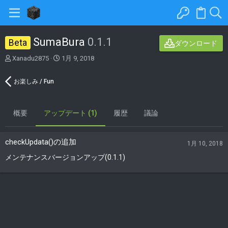
SumaBura
0.1.1
Beta
ダウンロード
著
C
Xanadu2875
1月 9, 2018
者
r
e
お楽しみ / Fun
a
t
i
概要
アップデート (1)
o
履歴
議論
n
d
a
checkUpdata()の追加
1月 10, 2018
t
メンテナンスバージョンアップ(0.1.1)
e