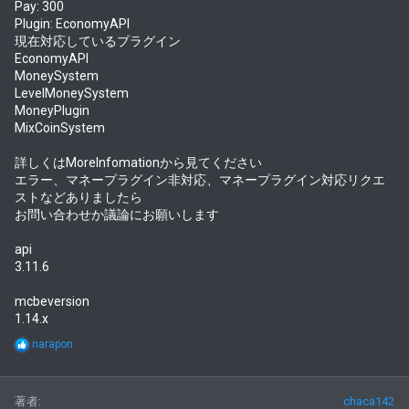
Pay: 300
Plugin: EconomyAPI
現在対応しているプラグイン
EconomyAPI
MoneySystem
LevelMoneySystem
MoneyPlugin
MixCoinSystem
詳しくはMoreInfomationから見てください
エラー、マネープラグイン非対応、マネープラグイン対応リクエ
ストなどありましたら
お問い合わせか議論にお願いします
api
3.11.6
mcbeversion
1.14.x
R
narapon
e
a
c
著者
chaca142
t