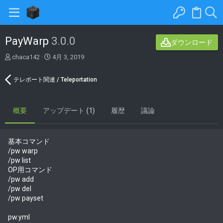
PayWarp
3.0.0
ダウンロード
著
C
chaca142
4月 3, 2019
者
r
e
テレポート関連 / Teleportation
a
t
i
概要
アップデート (1)
o
履歴
議論
n
d
a
基本コマンド
t
/pw warp
e
/pw list
OP用コマンド
/pw add
/pw del
/pw payset
pw.yml