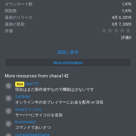
i
ダウンロード数
1,970
o
閲覧数
1,970
n
s
最初のリリース
4月 3, 2019
:
最後の更新
3月 7, 2020
0
評価
評価0
議論に参加
More information
More resources from chaca142
Slot777
Beta
コンテンツアイコン
現在はまだ製作途中なので機能は少ないです
GaTAPM
コンテンツアイコン
オンライン中の全プレイヤーにお金を配布 or 没収
Dice(サイコロ)
コンテンツアイコン
サーバーにサイコロを追加
Konmmand
コンテンツアイコン
コマンドであいさつ
ConsoleSayinGame