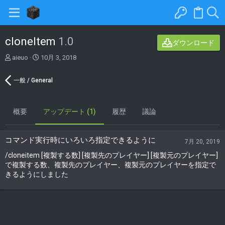
cloneItem
1.0
ダウンロード
著
C
aieuo
10月 3, 2018
者
r
e
一般 / General
a
t
i
概要
o
アップデート (1)
履歴
議論
n
d
a
コマンド実行時にいろいろ指定できるように
7月 20, 2019
t
/cloneitem [複製する数] [複製先のプレイヤー] [複製元のプレイヤー]
e
で複製する数、複製先のプレイヤー、複製元のプレイヤーを指定で
きるようにしました