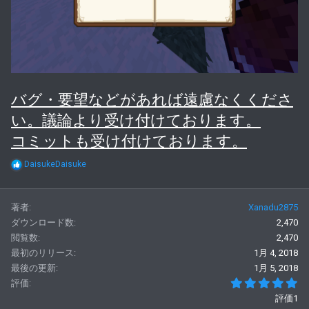
バグ・要望などがあれば遠慮なくくださ
い。議論より受け付けております。
コミットも受け付けております。
R
DaisukeDaisuke
e
a
c
著者
Xanadu2875
t
i
ダウンロード数
2,470
o
閲覧数
2,470
n
s
最初のリリース
1月 4, 2018
:
最後の更新
1月 5, 2018
5
評価
評価1