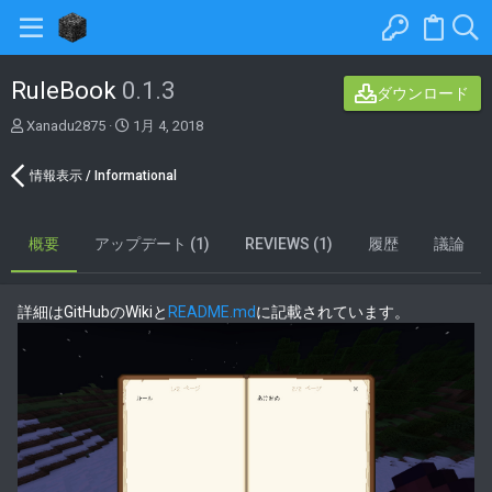
RuleBook
0.1.3
ダウンロード
著
C
Xanadu2875
1月 4, 2018
者
r
e
情報表示 / Informational
a
t
i
概要
アップデート (1)
o
REVIEWS (1)
履歴
議論
n
d
a
詳細はGitHubのWikiと
README.md
に記載されています。
t
e