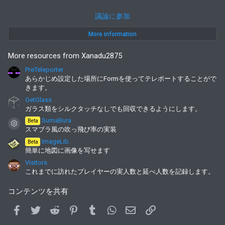
議論に参加
More information
More resources from Xanadu2875
PreTeleporter
あらかじめ設定した場所にFormを使ってテレポートすることがで
きます。
GetGlass
ガラス類をシルクタッチなしでも回収できるようにします。
SumaBura
Beta
コンテンツアイコン
スマブラ風の吹っ飛び率の実装
ImageLib.
Beta
簡単に地図に画像を写せます
Visitors
これまでに訪れたプレイヤーの実人数と延べ人数を記録します。
コンテンツを共有
Facebook
Twitter
Reddit
Pinterest
Tumblr
WhatsApp
メールアドレス
Link