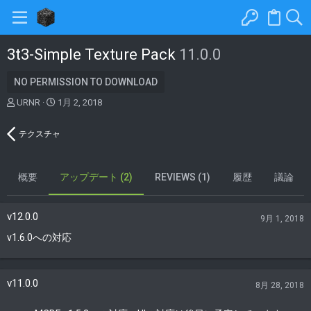
3t3-Simple Texture Pack
11.0.0
NO PERMISSION TO DOWNLOAD
著
C
URNR
1月 2, 2018
者
r
e
テクスチャ
a
t
i
概要
o
アップデート (2)
REVIEWS (1)
履歴
議論
n
d
a
v12.0.0
9月 1, 2018
t
v1.6.0への対応
e
v11.0.0
8月 28, 2018