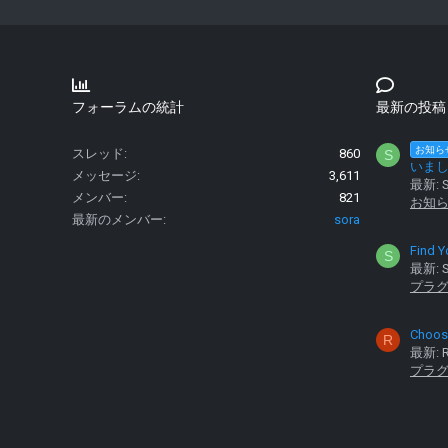
フォーラムの統計
最新の投稿
お知ら
スレッド
860
S
いま
メッセージ
3,611
最新: S
メンバー
821
お知
最新のメンバー
sora
Find Y
S
最新: S
プラ
Choose
R
最新: R
プラ