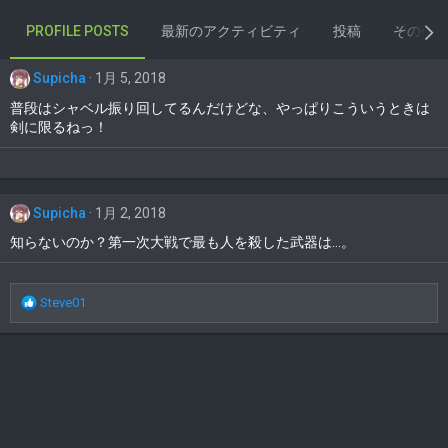
PROFILE POSTS
最新のアクティビティ
投稿
その他
Supicha
1月 5, 2018
普段はシャベル振り回してるんだけどな、やっぱりこういうときは
剣に限るねっ！
Supicha
1月 2, 2018
知らないのか？第一次大戦で最も人を殺した武器は…。
R
Steve01
e
a
c
t
i
o
n
s