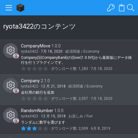
ryota3422のコンテンツ
CompanyMove
1.0.0
ryota3422
7月 18, 2020
経済関連 / Economy
Company(旧CompanyBank)の旧ver(1.0.0代)から最新版にデータ移
コ
行を行うプラグインです。
0
ダウンロード数
1,283
7月 18, 2020
ン
.
0
テ
Company
2.1.0
0
つ
ryota3422
12 月 21, 2018
経済関連 / Economy
ン
星
会社用の銀行を追加
コ
ツ
0
ダウンロード数
2,057
7月 18, 2020
.
ン
ア
0
RandomNumber
1.0.0
0
テ
イ
つ
ryota3422
12 月 15, 2018
お楽しみ / Fun
星
ン
ランダムに数字を選びます
コ
コ
3
ダウンロード数
2,009
6月 8, 2019
ツ
ン
.
ン
0