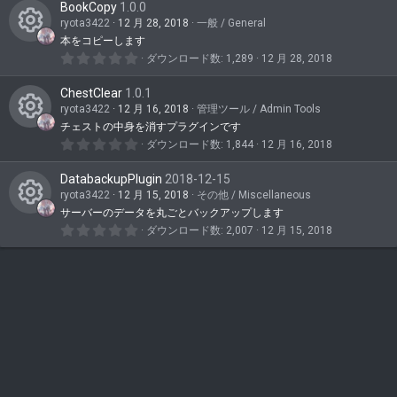
ア
BookCopy
1.0.0
0
テ
つ
ryota3422
12 月 28, 2018
一般 / General
イ
星
ン
本をコピーします
コ
0
コ
ダウンロード数
1,289
12 月 28, 2018
ツ
.
ン
0
ン
ア
ChestClear
1.0.1
0
テ
つ
ryota3422
12 月 16, 2018
管理ツール / Admin Tools
イ
星
ン
チェストの中身を消すプラグインです
コ
0
コ
ダウンロード数
1,844
12 月 16, 2018
ツ
.
ン
0
ン
ア
DatabackupPlugin
2018-12-15
0
テ
つ
ryota3422
12 月 15, 2018
その他 / Miscellaneous
イ
星
ン
サーバーのデータを丸ごとバックアップします
コ
0
コ
ダウンロード数
2,007
12 月 15, 2018
ツ
.
ン
0
ン
ア
0
テ
つ
イ
星
ン
コ
ツ
ン
ア
イ