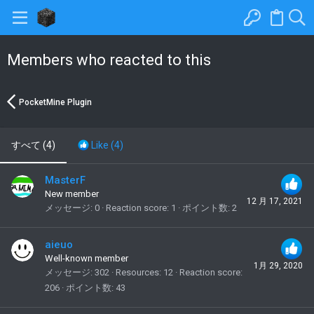
Members who reacted to this
PocketMine Plugin
すべて
(4)
Like
(4)
MasterF
New member
12 月 17, 2021
メッセージ
0
Reaction score
1
ポイント数
2
aieuo
Well-known member
1月 29, 2020
メッセージ
302
Resources
12
Reaction score
206
ポイント数
43