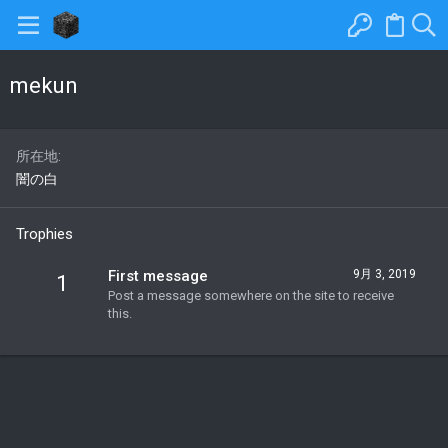
mekun
所在地
闇の白
Trophies
First message
9月 3, 2019
1
Post a message somewhere on the site to receive
this.