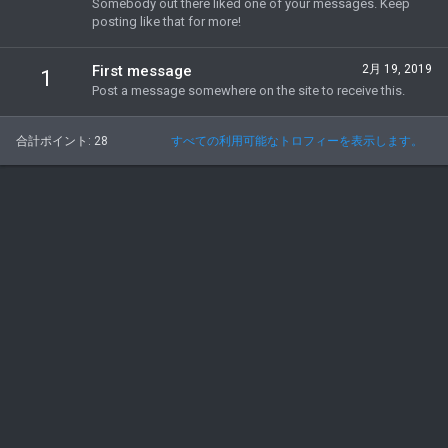
Somebody out there liked one of your messages. Keep
posting like that for more!
First message
2月 19, 2019
1
Post a message somewhere on the site to receive this.
合計ポイント: 28
すべての利用可能なトロフィーを表示します。