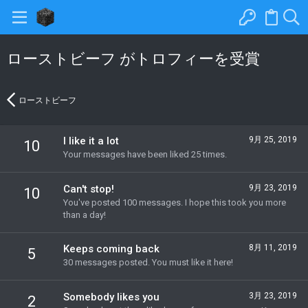
ローストビーフ がトロフィーを受賞
ローストビーフ
I like it a lot
9月 25, 2019
10
Your messages have been liked 25 times.
Can't stop!
9月 23, 2019
10
You've posted 100 messages. I hope this took you more
than a day!
Keeps coming back
8月 11, 2019
5
30 messages posted. You must like it here!
Somebody likes you
3月 23, 2019
2